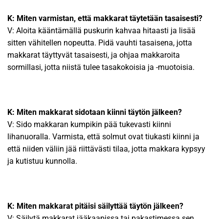
K: Miten varmistan, että makkarat täytetään tasaisesti?
V: Aloita kääntämällä puskurin kahvaa hitaasti ja lisää
sitten vähitellen nopeutta. Pidä vauhti tasaisena, jotta
makkarat täyttyvät tasaisesti, ja ohjaa makkaroita
sormillasi, jotta niistä tulee tasakokoisia ja -muotoisia.
K: Miten makkarat sidotaan kiinni täytön jälkeen?
V: Sido makkaran kumpikin pää tukevasti kiinni
lihanuoralla. Varmista, että solmut ovat tiukasti kiinni ja
että niiden väliin jää riittävästi tilaa, jotta makkara kypsyy
ja kutistuu kunnolla.
K: Miten makkarat pitäisi säilyttää täytön jälkeen?
V: Säilytä makkarat jääkaapissa tai pakastimessa sen