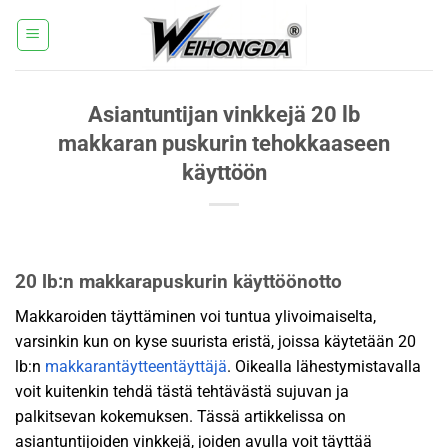
Siirry
sisältöön
Asiantuntijan vinkkejä 20 lb
makkaran puskurin tehokkaaseen
käyttöön
20 lb:n makkarapuskurin käyttöönotto
Makkaroiden täyttäminen voi tuntua ylivoimaiselta,
varsinkin kun on kyse suurista eristä, joissa käytetään 20
lb:n
makkarantäytteentäyttäjä
. Oikealla lähestymistavalla
voit kuitenkin tehdä tästä tehtävästä sujuvan ja
palkitsevan kokemuksen. Tässä artikkelissa on
asiantuntijoiden vinkkejä, joiden avulla voit täyttää