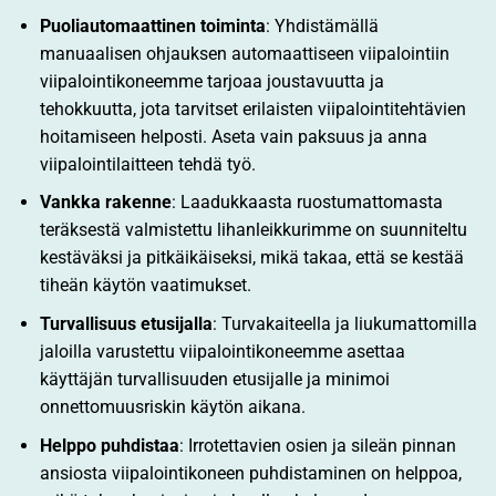
Puoliautomaattinen toiminta
: Yhdistämällä
manuaalisen ohjauksen automaattiseen viipalointiin
viipalointikoneemme tarjoaa joustavuutta ja
tehokkuutta, jota tarvitset erilaisten viipalointitehtävien
hoitamiseen helposti. Aseta vain paksuus ja anna
viipalointilaitteen tehdä työ.
Vankka rakenne
: Laadukkaasta ruostumattomasta
teräksestä valmistettu lihanleikkurimme on suunniteltu
kestäväksi ja pitkäikäiseksi, mikä takaa, että se kestää
tiheän käytön vaatimukset.
Turvallisuus etusijalla
: Turvakaiteella ja liukumattomilla
jaloilla varustettu viipalointikoneemme asettaa
käyttäjän turvallisuuden etusijalle ja minimoi
onnettomuusriskin käytön aikana.
Helppo puhdistaa
: Irrotettavien osien ja sileän pinnan
ansiosta viipalointikoneen puhdistaminen on helppoa,