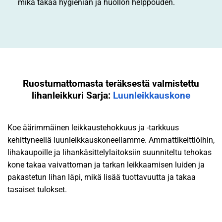
mikä takaa hygienian ja huollon helppouden.
Ruostumattomasta teräksestä valmistettu
lihanleikkuri Sarja:
Luunleikkauskone
Koe äärimmäinen leikkaustehokkuus ja -tarkkuus
kehittyneellä luunleikkauskoneellamme. Ammattikeittiöihin,
lihakaupoille ja lihankäsittelylaitoksiin suunniteltu tehokas
kone takaa vaivattoman ja tarkan leikkaamisen luiden ja
pakastetun lihan läpi, mikä lisää tuottavuutta ja takaa
tasaiset tulokset.