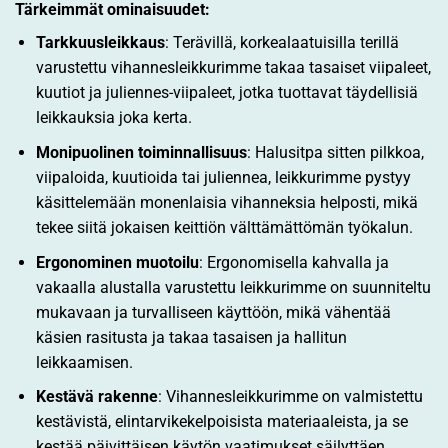
Tärkeimmät ominaisuudet:
Tarkkuusleikkaus
: Terävillä, korkealaatuisilla terillä
varustettu vihannesleikkurimme takaa tasaiset viipaleet,
kuutiot ja juliennes-viipaleet, jotka tuottavat täydellisiä
leikkauksia joka kerta.
Monipuolinen toiminnallisuus
: Halusitpa sitten pilkkoa,
viipaloida, kuutioida tai juliennea, leikkurimme pystyy
käsittelemään monenlaisia vihanneksia helposti, mikä
tekee siitä jokaisen keittiön välttämättömän työkalun.
Ergonominen muotoilu
: Ergonomisella kahvalla ja
vakaalla alustalla varustettu leikkurimme on suunniteltu
mukavaan ja turvalliseen käyttöön, mikä vähentää
käsien rasitusta ja takaa tasaisen ja hallitun
leikkaamisen.
Kestävä rakenne
: Vihannesleikkurimme on valmistettu
kestävistä, elintarvikekelpoisista materiaaleista, ja se
kestää päivittäisen käytön vaatimukset säilyttäen