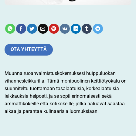
OTA YHTEYTTÄ
Muunna ruoanvalmistuskokemuksesi huippuluokan
vihannesleikkurilla. Tämä monipuolinen keittiötyökalu on
suunniteltu tuottamaan tasalaatuisia, korkealaatuisia
leikkauksia helposti, ja se sopii erinomaisesti sekä
ammattikokeille että kotikokeille, jotka haluavat säästää
aikaa ja parantaa kulinaarisia luomuksiaan.