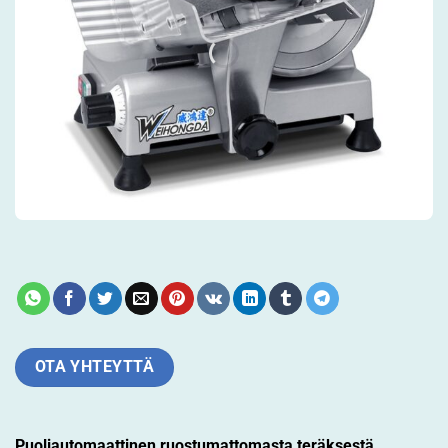
OTA YHTEYTTÄ
Puoliautomaattinen ruostumattomasta teräksestä