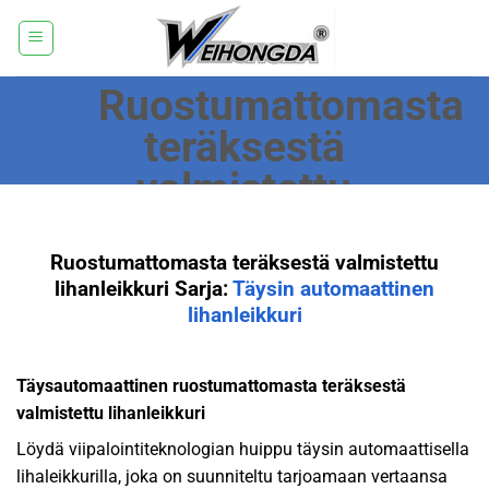
Siirry
sisältöön
Ruostumattomasta
teräksestä
valmistettu
lihanleikkuri
Ruostumattomasta teräksestä valmistettu
lihanleikkuri Sarja:
Täysin automaattinen
lihanleikkuri
Täysautomaattinen ruostumattomasta teräksestä
valmistettu lihanleikkuri
Löydä viipalointiteknologian huippu täysin automaattisella
lihaleikkurilla, joka on suunniteltu tarjoamaan vertaansa