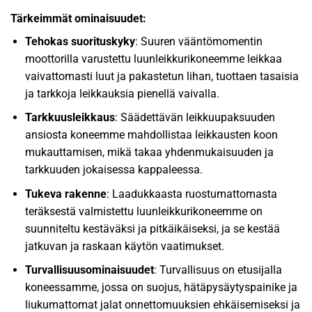
Tärkeimmät ominaisuudet:
Tehokas suorituskyky
: Suuren vääntömomentin
moottorilla varustettu luunleikkurikoneemme leikkaa
vaivattomasti luut ja pakastetun lihan, tuottaen tasaisia
ja tarkkoja leikkauksia pienellä vaivalla.
Tarkkuusleikkaus
: Säädettävän leikkuupaksuuden
ansiosta koneemme mahdollistaa leikkausten koon
mukauttamisen, mikä takaa yhdenmukaisuuden ja
tarkkuuden jokaisessa kappaleessa.
Tukeva rakenne
: Laadukkaasta ruostumattomasta
teräksestä valmistettu luunleikkurikoneemme on
suunniteltu kestäväksi ja pitkäikäiseksi, ja se kestää
jatkuvan ja raskaan käytön vaatimukset.
Turvallisuusominaisuudet
: Turvallisuus on etusijalla
koneessamme, jossa on suojus, hätäpysäytyspainike ja
liukumattomat jalat onnettomuuksien ehkäisemiseksi ja