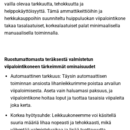
vailla olevaa tarkkuutta, tehokkuutta ja
helppokäyttöisyyttä. Tämä ammattikeittiöihin ja
herkkukauppoihin suunniteltu huippuluokan viipalointikone
takaa tasalaatuiset, korkealaatuiset palat minimaalisella
manuaalisella toiminnalla.
Ruostumattomasta teräksestä valmistetun
viipalointikoneen tärkeimmät ominaisuudet
Automaattinen tarkkuus: Täysin automaattisen
toiminnan ansiosta lihanleikkurimme poistaa arvailun
viipaloimisesta. Aseta vain haluamasi paksuus, ja
viipalointikone hoitaa loput ja tuottaa tasaisia viipaleita
joka kerta.
Korkea hyötysuhde: Leikkuukoneemme voi käsitellä
suuria määriä lihaa nopeasti ja tehokkaasti, mikä
vähentää valmisteluaikaa ja lisää tuottavuutta.