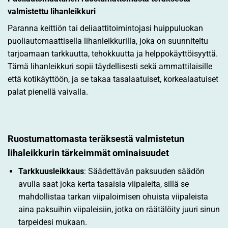
valmistettu lihanleikkuri
Paranna keittiön tai deliaattitoimintojasi huippuluokan
puoliautomaattisella lihanleikkurilla, joka on suunniteltu
tarjoamaan tarkkuutta, tehokkuutta ja helppokäyttöisyyttä.
Tämä lihanleikkuri sopii täydellisesti sekä ammattilaisille
että kotikäyttöön, ja se takaa tasalaatuiset, korkealaatuiset
palat pienellä vaivalla.
Ruostumattomasta teräksestä valmistetun
lihaleikkurin tärkeimmät ominaisuudet
Tarkkuusleikkaus
: Säädettävän paksuuden säädön
avulla saat joka kerta tasaisia viipaleita, sillä se
mahdollistaa tarkan viipaloimisen ohuista viipaleista
aina paksuihin viipaleisiin, jotka on räätälöity juuri sinun
tarpeidesi mukaan.