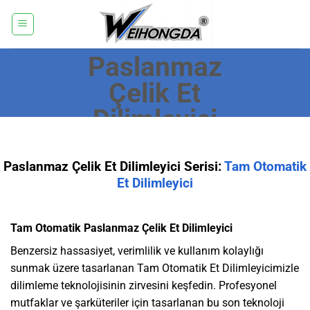
İçeriğe
atla
Paslanmaz
Çelik Et
Dilimleyici
Paslanmaz Çelik Et Dilimleyici Serisi:
Tam Otomatik
Et Dilimleyici
Tam Otomatik Paslanmaz Çelik Et Dilimleyici
Benzersiz hassasiyet, verimlilik ve kullanım kolaylığı
sunmak üzere tasarlanan Tam Otomatik Et Dilimleyicimizle
dilimleme teknolojisinin zirvesini keşfedin. Profesyonel
mutfaklar ve şarküteriler için tasarlanan bu son teknoloji