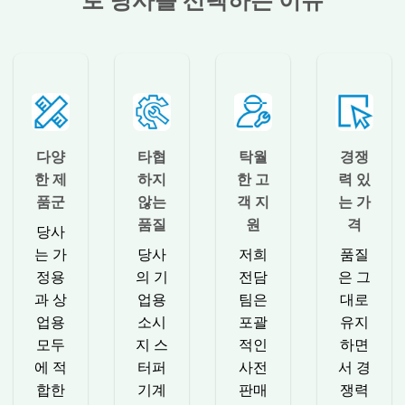
로 당사를 선택하는 이유
다양
타협
탁월
경쟁
한 제
하지
한 고
력 있
품군
않는
객 지
는 가
품질
원
격
당사
는 가
당사
저희
품질
정용
의 기
전담
은 그
과 상
업용
팀은
대로
업용
소시
포괄
유지
모두
지 스
적인
하면
에 적
터퍼
사전
서 경
합한
기계
판매
쟁력