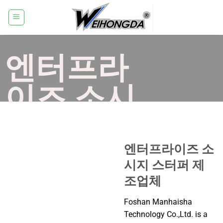
콘
텐
츠
로
엔터프라
건
너
뛰
이즈 소시
기
지 스터퍼
제조업체
엔터프라이즈 소
시지 스터퍼 제
조업체
웨이홍다는 고품질 엔터프라이즈 소시지 스터
퍼 제조업체 및 공급업체입니다. 당사의 제품은
Foshan Manhaisha
가정 요리사와 상업용 식품 가공업체의 요구를
Technology Co.,Ltd. is a
모두 충족하도록 설계되었습니다.