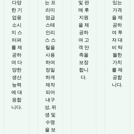
다양
는 프
및 판
있는
한 기
리미
매 후
가격
업용
엄급
지원
을 제
소시
스테
을 제
공하
지 스
인리
공하
여 투
터퍼
스 스
여 고
자 대
를 제
틸을
객 만
비 탁
공하
사용
족을
월한
여 다
하여
보장
가치
양한
정밀
합니
를 제
생산
하게
다.
공합
능력
제작
니다.
에 대
되어
응합
내구
니다.
성, 위
생 및
수명
을 보