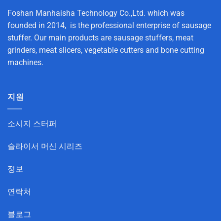
Foshan Manhaisha Technology Co.,Ltd. which was
founded in 2014, is the professional enterprise of sausage
stuffer. Our main products are sausage stuffers, meat
grinders, meat slicers, vegetable cutters and bone cutting
machines.
지원
소시지 스터퍼
슬라이서 머신 시리즈
정보
연락처
블로그