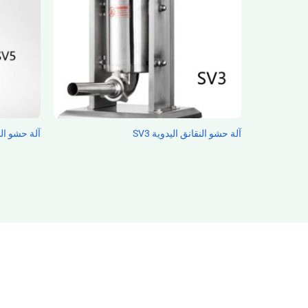
آلة حشو النقانق اليدوية SV3
آلة حشو السجق SV5