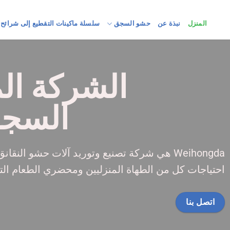
المنزل
نبذة عن
حشو السجق
سلسلة ماكينات التقطيع إلى شرائح
الشركة ال
السج
Weihongda هي شركة تصنيع وتوريد آلات حشو النقا
احتياجات كل من الطهاة المنزليين ومحضري الطعام التج
اتصل بنا