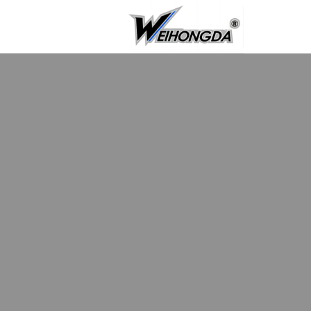
خطي
لمحتوى