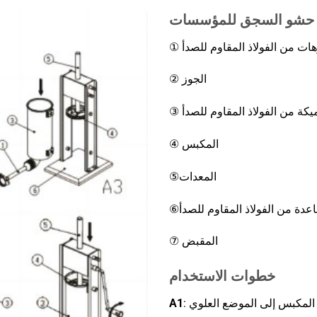
نة حشو السجق للمؤسسات
② الجوز
يكة من الفولاذ المقاوم للصدأ
④ المكبس
⑤المعدات
⑦ المقبض
خطوات الاستخدام
A1