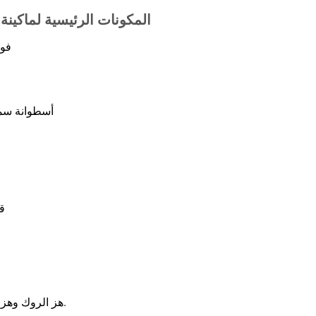
المكونات الرئيسية لماكي
① فوهات من الفولاذ المقاوم للصدأ
③ أسطوانة سم
⑥قاعدة من الفولاذ المقاوم للصدأ
: هز الروك وهز المكبس إلى الموضع العلوي.