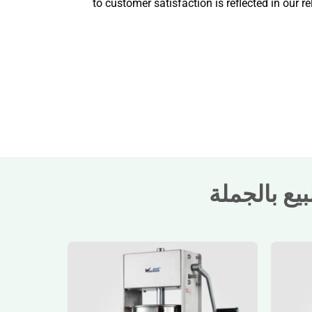
to customer satisfaction is reflected in our r
ع بالجملة
آلة حشو السجق ا