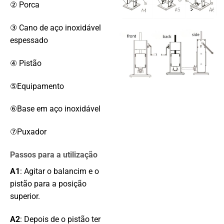
② Porca
③ Cano de aço inoxidável
espessado
④ Pistão
⑤Equipamento
⑥Base em aço inoxidável
⑦Puxador
Passos para a utilização
A1
: Agitar o balancim e o
pistão para a posição
superior.
A2
: Depois de o pistão ter