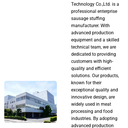
enchimento de salsichas de alta qualidade.
Technology Co.,Ltd. is a
Nossos produtos são projetados para atender
professional enterprise
às necessidades de cozinheiros domésticos e
sausage stuffing
processadores de alimentos comerciais.
manufacturer. With
advanced production
CONTACTAR-NOS
equipment and a skilled
technical team, we are
dedicated to providing
customers with high-
quality and efficient
solutions. Our products,
known for their
exceptional quality and
innovative design, are
widely used in meat
processing and food
industries. By adopting
advanced production