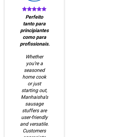
Perfeito
tanto para
principiantes
como para
profissionais.
Whether
you’re a
seasoned
home cook
or just
starting out,
Manhaisha’s
sausage
stuffers are
user-friendly
and versatile.
Customers