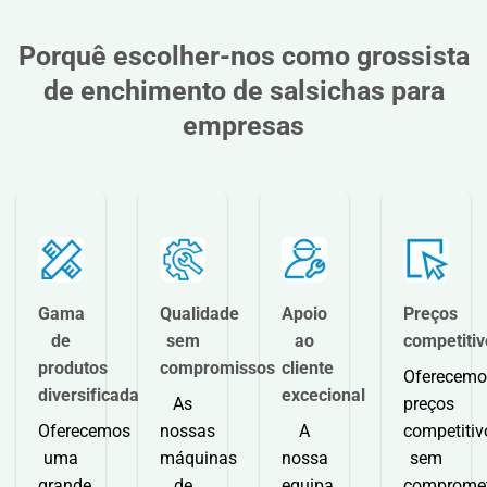
Porquê escolher-nos como grossista
de enchimento de salsichas para
empresas
Gama
Qualidade
Apoio
Preços
de
sem
ao
competitiv
produtos
compromissos
cliente
Oferecemo
diversificada
excecional
As
preços
Oferecemos
nossas
A
competitiv
uma
máquinas
nossa
sem
grande
de
equipa
compromet