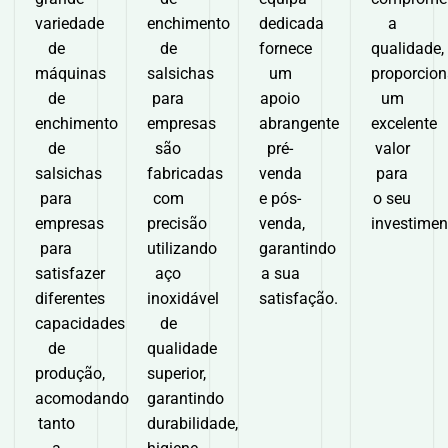
variedade
enchimento
dedicada
a
de
de
fornece
qualidade,
máquinas
salsichas
um
proporcio
de
para
apoio
um
enchimento
empresas
abrangente
excelente
de
são
pré-
valor
salsichas
fabricadas
venda
para
para
com
e pós-
o seu
empresas
precisão
venda,
investimen
para
utilizando
garantindo
satisfazer
aço
a sua
diferentes
inoxidável
satisfação.
capacidades
de
de
qualidade
produção,
superior,
acomodando
garantindo
tanto
durabilidade,