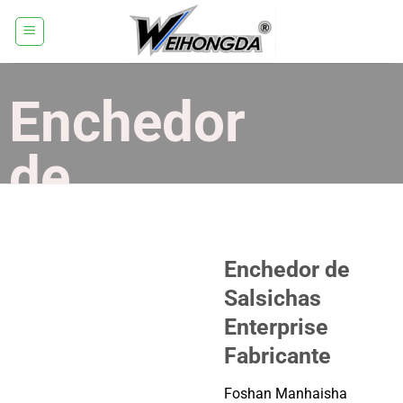
Saltar
para
o
conteúdo
Enchedor
de
Salsichas
Enterprise
Enchedor de
Salsichas
Fabricante
Enterprise
Fabricante
Weihongda é um fabricante e fornecedor de
Foshan Manhaisha