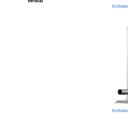
vertical
Enchedor
Enchedor