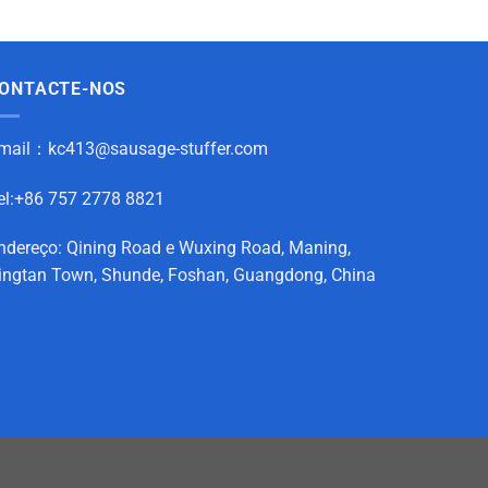
ONTACTE-NOS
mail：
kc413@sausage-stuffer.com
el:+86 757 2778 8821
ndereço: Qining Road e Wuxing Road, Maning,
ingtan Town, Shunde, Foshan, Guangdong, China