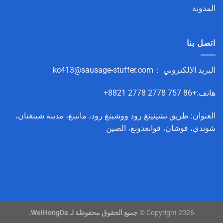
المدونة
اتصل بنا
البريد الإلكتروني ：
kc413@sausage-stuffer.com
هاتف:+86 757 2778 2778 8821+
العنوان: طريق تشينينغ رود ووشينغ رود، مانينغ، مدينة شينغتان،
شوندي، فوشان، قوانغدونغ، الصين
Copyright 2026 ©
جميع الحقوق محفوظة لـ WeiHongDa.