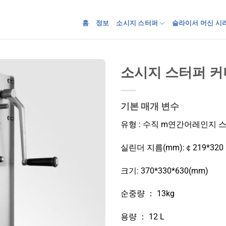
홈
정보
소시지 스터퍼
슬라이서 머신 시
소시지 스터퍼 커머
기본 매개 변수
유형 : 수직 m
연간
어레인지 
실린더 지름(mm):￠219*320
크기: 370*330*630(mm)
순중량 ： 13kg
용량 ： 12 L