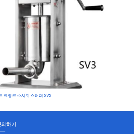
드 크랭크 소시지 스터퍼 SV3
문의하기