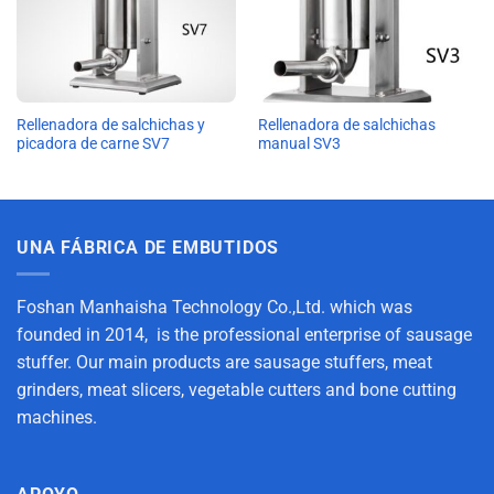
Rellenadora de salchichas y
Rellenadora de salchichas
picadora de carne SV7
manual SV3
UNA FÁBRICA DE EMBUTIDOS
Foshan Manhaisha Technology Co.,Ltd. which was
founded in 2014, is the professional enterprise of sausage
stuffer. Our main products are sausage stuffers, meat
grinders, meat slicers, vegetable cutters and bone cutting
machines.