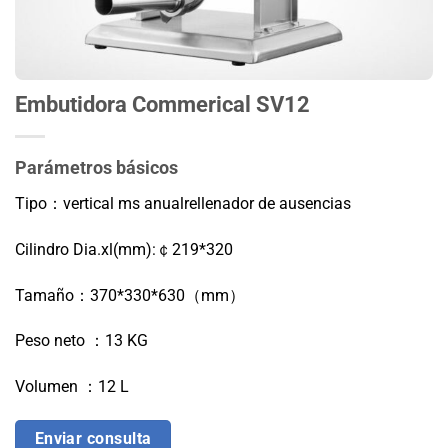
Embutidora Commerical SV12
Parámetros básicos
Tipo：vertical m
s anual
rellenador de ausencias
Cilindro Dia.xl(mm):￠219*320
Tamaño：370*330*630（mm）
Peso neto ：13 KG
Volumen ：12 L
Enviar consulta