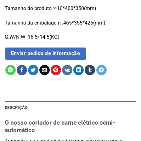
Tamanho do produto :410*400*350(mm)
Tamanho da embalagem :465*355*425(mm)
G.W/N.W :16.5/14.5(KG)
Enviar pedido de informação
DESCRIÇÃO
O nosso cortador de carne elétrico semi-
automático
Aumente a sua produtividade e precisão com a nossa