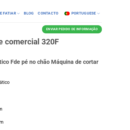
E FATIAR
BLOG
CONTACTO
PORTUGUESE
ENVIAR PEDIDO DE INFORMAÇÃO
e comercial 320F
ico F
de pé no chão
Máquina de cortar
:
ático
mm
mm