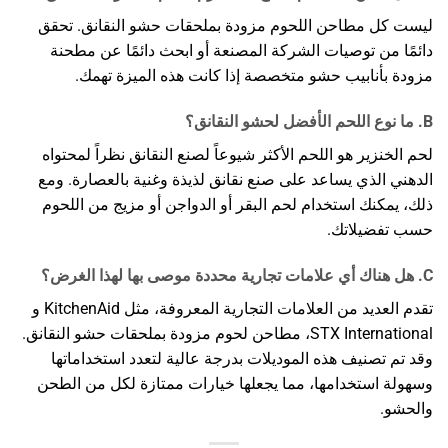
ليست كل مطاحن اللحوم مزودة بملحقات حشو النقانق. تحقق
دائمًا من توصيات الشركة المصنعة أو ابحث دائمًا عن مطحنة
مزودة بأنابيب حشو متخصصة إذا كانت هذه الميزة تهمك.
B. ما نوع اللحم الأفضل لحشو النقانق؟
لحم الخنزير هو اللحم الأكثر شيوعاً لصنع النقانق نظراً لمحتواه
الدهني الذي يساعد على صنع نقانق لذيذة وغنية بالعصارة. ومع
ذلك، يمكنك استخدام لحم البقر أو الدواجن أو مزيج من اللحوم
حسب تفضيلاتك.
C. هل هناك أي علامات تجارية محددة موصى بها لهذا الغرض؟
تقدم العديد من العلامات التجارية المعروفة، مثل KitchenAid و
STX International، مطاحن لحوم مزودة بملحقات حشو النقانق.
وقد تم تصنيف هذه الموديلات بدرجة عالية لتعدد استخداماتها
وسهولة استخدامها، مما يجعلها خيارات ممتازة لكل من الطحن
والحشو.