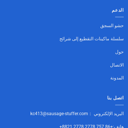
الدعم
حشو السجق
سلسلة ماكينات التقطيع إلى شرائح
حول
الاتصال
المدونة
اتصل بنا
البريد الإلكتروني ：
kc413@sausage-stuffer.com
هاتف:+86 757 2778 2778 8821+