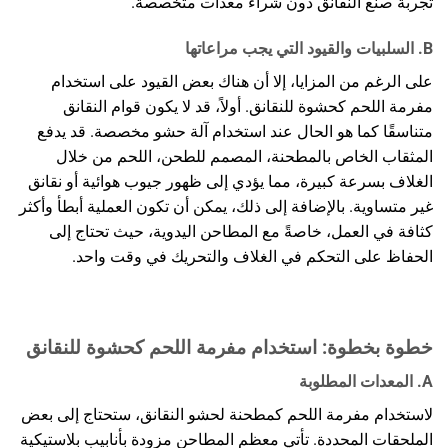
تجربة صنع النقانق دون شراء معدات متخصصة.
B. السلبيات والقيود التي يجب مراعاتها
على الرغم من المزايا، إلا أن هناك بعض القيود على استخدام
مفرمة اللحم كحشوة للنقانق. أولاً، قد لا يكون قوام النقانق
متناسقًا كما هو الحال عند استخدام آلة حشو مخصصة. قد يدفع
المثقاب الخاص بالمطحنة، المصمم للطحن، اللحم من خلال
الغلاف بسرعة كبيرة، مما يؤدي إلى ظهور جيوب هوائية أو نقانق
غير متساوية. بالإضافة إلى ذلك، يمكن أن تكون العملية أبطأ وأكثر
كثافة في العمل، خاصةً مع المطاحن اليدوية، حيث تحتاج إلى
الحفاظ على التحكم في الغلاف والتحريك في وقت واحد.
خطوة بخطوة: استخدام مفرمة اللحم كحشوة للنقانق
A. المعدات المطلوبة
لاستخدام مفرمة اللحم كمطحنة لحشو النقانق، ستحتاج إلى بعض
الملحقات المحددة. تأتي معظم المطاحن مزودة بأنابيب بلاستيكية