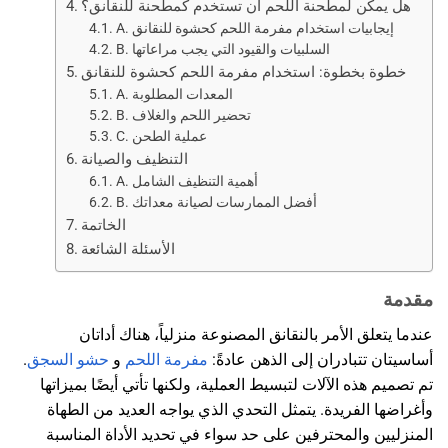
هل يمكن لمطحنة اللحم أن تستخدم كمطحنة للنقانق؟
A. إيجابيات استخدام مفرمة اللحم كحشوة للنقانق
B. السلبيات والقيود التي يجب مراعاتها
خطوة بخطوة: استخدام مفرمة اللحم كحشوة للنقانق
A. المعدات المطلوبة
B. تحضير اللحم والغلاف
C. عملية الطحن
التنظيف والصيانة
A. أهمية التنظيف الشامل
B. أفضل الممارسات لصيانة معداتك
الخاتمة
الأسئلة الشائعة
مقدمة
عندما يتعلق الأمر بالنقانق المصنوعة منزلياً، هناك أداتان
أساسيتان تتبادران إلى الذهن عادةً:
مفرمة اللحم
و
حشو السجق
.
تم تصميم هذه الآلات لتبسيط العملية، ولكنها تأتي أيضًا بميزاتها
وأغراضها الفريدة. يتمثل التحدي الذي يواجه العديد من الطهاة
المنزليين والمحترفين على حد سواء في تحديد الأداة المناسبة