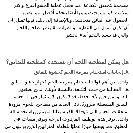
مصممة لتحقيق الكفاءة، مما يجعل عملية الحشو أسرع وأكثر
سلاسة. كما يسمح تصميمها أيضًا بتحكم أفضل، مما يضمن
الحصول على نقانق متجانسة. وبالإضافة إلى ذلك، فإنها تميل إلى
أن تكون أسهل في التنظيف والصيانة مقارنةً بمطاحن اللحم،
والتي قد تنسد باللحم أثناء الحشو.
هل يمكن لمطحنة اللحم أن تستخدم كمطحنة للنقانق؟
A. إيجابيات استخدام مفرمة اللحم كحشوة للنقانق
واحدة من أهم فوائد استخدام مفرمة اللحم كجهاز حشو النقانق
هي الفعالية من حيث التكلفة. بالنسبة لأولئك الذين يصنعون
النقانق من حين لآخر فقط، قد لا يكون الاستثمار في آلة حشو
النقانق المنفصلة ضروريًا. تأتي العديد من مطاحن اللحوم مزودة
بملحقات الحشو التي تتيح لك القيام بكلتا المهمتين باستخدام آلة
واحدة. توفر هذه الوظيفة المزدوجة الراحة وتوفر مساحة في
المطبخ، مما يجعلها خيارًا عمليًا للطهاة المنزليين الذين يرغبون في