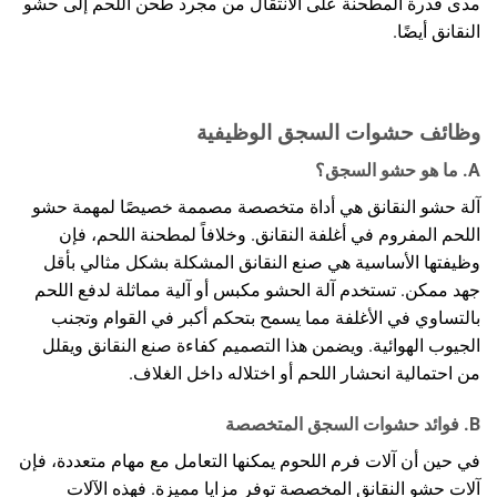
مدى قدرة المطحنة على الانتقال من مجرد طحن اللحم إلى حشو
النقانق أيضًا.
وظائف حشوات السجق الوظيفية
A. ما هو حشو السجق؟
آلة حشو النقانق هي أداة متخصصة مصممة خصيصًا لمهمة حشو
اللحم المفروم في أغلفة النقانق. وخلافاً لمطحنة اللحم، فإن
وظيفتها الأساسية هي صنع النقانق المشكلة بشكل مثالي بأقل
جهد ممكن. تستخدم آلة الحشو مكبس أو آلية مماثلة لدفع اللحم
بالتساوي في الأغلفة مما يسمح بتحكم أكبر في القوام وتجنب
الجيوب الهوائية. ويضمن هذا التصميم كفاءة صنع النقانق ويقلل
من احتمالية انحشار اللحم أو اختلاله داخل الغلاف.
B. فوائد حشوات السجق المتخصصة
في حين أن آلات فرم اللحوم يمكنها التعامل مع مهام متعددة، فإن
آلات حشو النقانق المخصصة توفر مزايا مميزة. فهذه الآلات