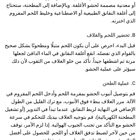
أو معدنية مصممة لحشو الأغلفة. وبالإضافة إلى المطحنة، ستحتاج
إلى أغلفة النقانق الطبيعية أو الاصطناعية وخليط اللحم المفروم
الذي اخترته.
B. تحضير اللحم والغلاف
قبل البدء، احرص على أن يكون اللحم متبلًا ومطحونًا بشكل صحيح
بالقوام الذي تفضله. انقع أغلفة النقانق في الماء الدافئ لجعلها
مرنة ثم اشطفها جيداً. تأكد من خلو الغلاف من الثقوب لأن ذلك
سيؤثر على عملية الحشو.
C. عملية الطحن
قم بتوصيل أنبوب الحشو بمفرمة اللحم وأدخل اللحم المفروم في
الآلة. مرر الغلاف ببطء فوق الأنبوب، مع ترك القليل من الطول
الإضافي في النهاية لربط النقانق. عندما تبدأ في التدوير (أو تشغيل
المطحنة الكهربائية)، قم بتوجيه الغلاف بيديك للتحكم في سرعة
الحشو مع التأكد من تجنب الجيوب الهوائية. إذا لزم الأمر، توقف
من حين لآخر لضبط تدفق الغلاف أو اللحم. للحصول على أفضل