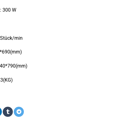
: 300 W
 Stück/min
5*690(mm)
*540*790(mm)
3(KG)