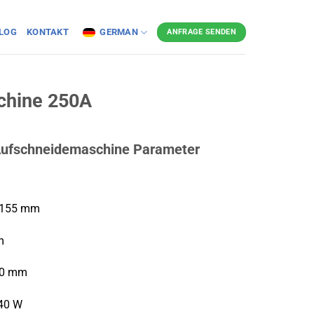
LOG
KONTAKT
GERMAN
ANFRAGE SENDEN
chine 250A
 Aufschneidemaschine
Parameter
: 155 mm
m
50 mm
240 W