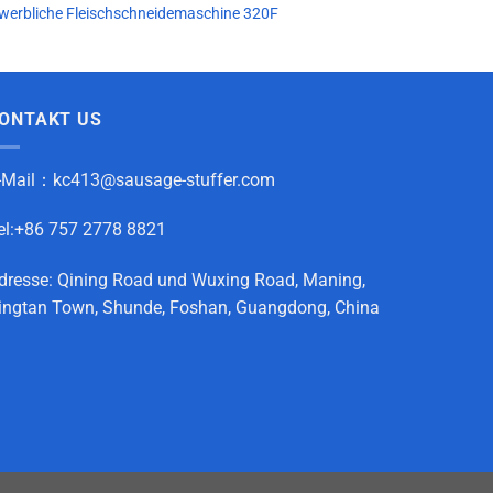
werbliche Fleischschneidemaschine 320F
ONTAKT US
-Mail：
kc413@sausage-stuffer.com
el:+86 757 2778 8821
dresse: Qining Road und Wuxing Road, Maning,
ingtan Town, Shunde, Foshan, Guangdong, China