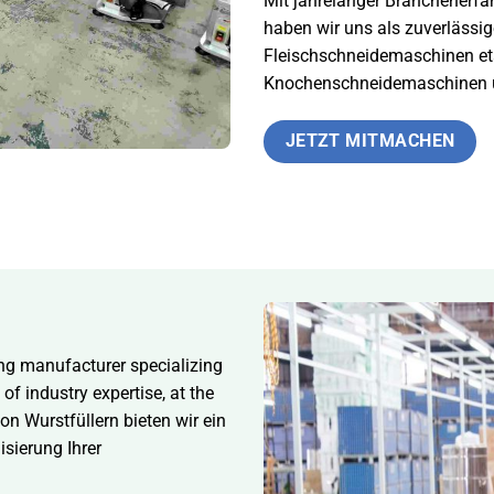
Mit jahrelanger Branchenerfah
haben wir uns als zuverlässig
Fleischschneidemaschinen eta
Knochenschneidemaschinen 
JETZT MITMACHEN
ng manufacturer specializing
f industry expertise, at the
 von Wurstfüllern
bieten wir ein
sierung Ihrer