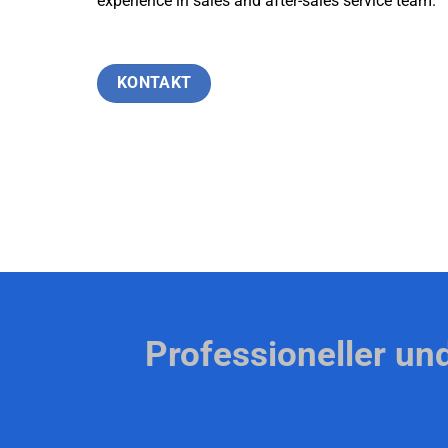
experience in sales and after-sales service team.
KONTAKT
Professioneller un