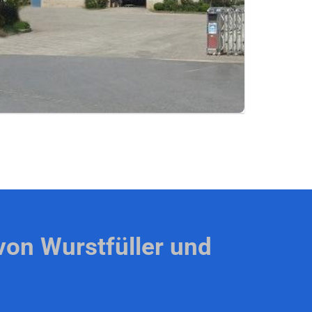
 von
Wurstfüller
und