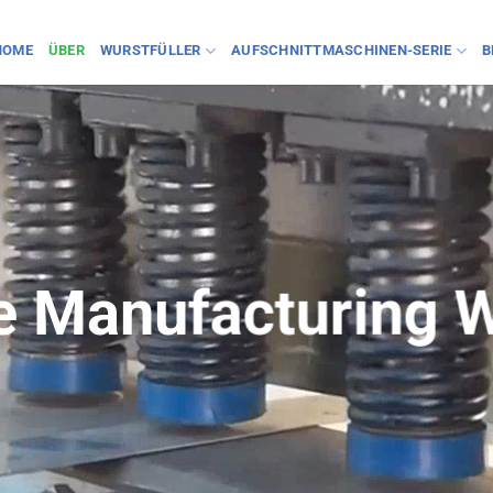
HOME
ÜBER
WURSTFÜLLER
AUFSCHNITTMASCHINEN-SERIE
B
e Manufacturing W