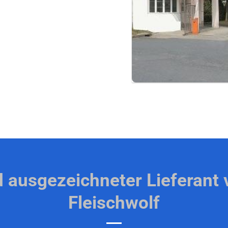
d ausgezeichneter Lieferant
Fleischwolf