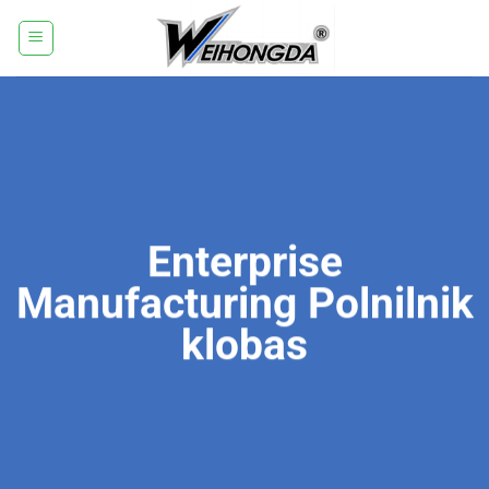
Skoči
na
vsebino
Enterprise
Manufacturing Polnilnik
klobas