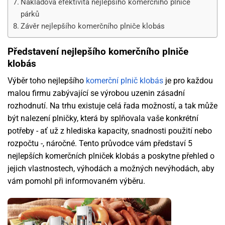
Nákladová efektivita nejlepšího komerčního plniče
párků
Závěr nejlepšího komerčního plniče klobás
Představení nejlepšího komerčního plniče
klobás
Výběr toho nejlepšího
komerční plnič klobás
je pro každou
malou firmu zabývající se výrobou uzenin zásadní
rozhodnutí. Na trhu existuje celá řada možností, a tak může
být nalezení plničky, která by splňovala vaše konkrétní
potřeby - ať už z hlediska kapacity, snadnosti použití nebo
rozpočtu -, náročné. Tento průvodce vám představí 5
nejlepších komerčních plniček klobás a poskytne přehled o
jejich vlastnostech, výhodách a možných nevýhodách, aby
vám pomohl při informovaném výběru.