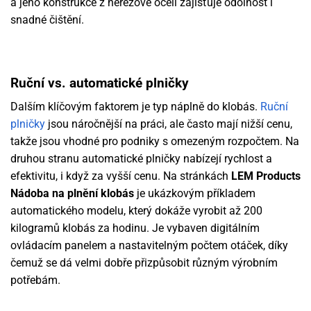
a jeho konstrukce z nerezové oceli zajišťuje odolnost i
snadné čištění.
Ruční vs. automatické plničky
Dalším klíčovým faktorem je typ náplně do klobás.
Ruční
plničky
jsou náročnější na práci, ale často mají nižší cenu,
takže jsou vhodné pro podniky s omezeným rozpočtem. Na
druhou stranu automatické plničky nabízejí rychlost a
efektivitu, i když za vyšší cenu. Na stránkách
LEM Products
Nádoba na plnění klobás
je ukázkovým příkladem
automatického modelu, který dokáže vyrobit až 200
kilogramů klobás za hodinu. Je vybaven digitálním
ovládacím panelem a nastavitelným počtem otáček, díky
čemuž se dá velmi dobře přizpůsobit různým výrobním
potřebám.