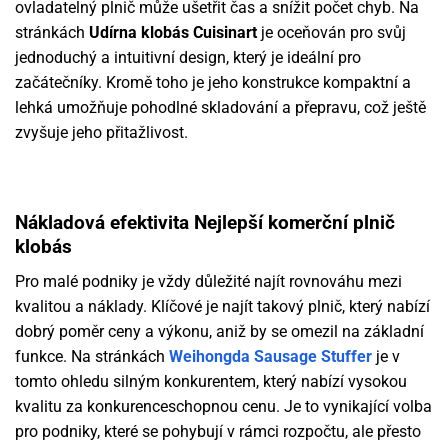
ovladatelný plnič může ušetřit čas a snížit počet chyb. Na
stránkách
Udírna klobás Cuisinart
je oceňován pro svůj
jednoduchý a intuitivní design, který je ideální pro
začátečníky. Kromě toho je jeho konstrukce kompaktní a
lehká
umožňuje pohodlné skladování a přepravu, což ještě
zvyšuje jeho přitažlivost.
Nákladová efektivita
Nejlepší komerční plnič
klobás
Pro malé podniky je vždy důležité najít rovnováhu mezi
kvalitou a náklady. Klíčové je najít takový plnič, který nabízí
dobrý poměr ceny a výkonu, aniž by se omezil na základní
funkce. Na stránkách
Weihongda Sausage Stuffer
je v
tomto ohledu silným konkurentem, který nabízí vysokou
kvalitu za konkurenceschopnou cenu. Je to vynikající volba
pro podniky, které se pohybují v rámci rozpočtu, ale přesto