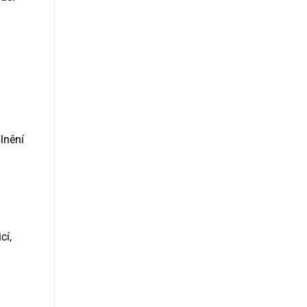
lnění
cí,