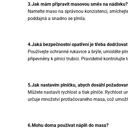
3.Jak mám připravit masovou směs na nádivku?
Namelte maso na správnou konzistenci, smíchejte 
poddajná a snadno se plnila.
4.Jaká bezpečnostní opatření je třeba dodržova
Používejte ochranné rukavice a brýle, umístěte pln
připevněny k plnicí trubici. Pravidelně kontrolujt
5.Jak nastavím plničku, abych dosáhl požadova
Můžete nastavit rychlost a tlak plniče. Rychlost u
určuje množství protlačovaného masa, což umožňuj
6.Mohu doma používat náplň do masa?