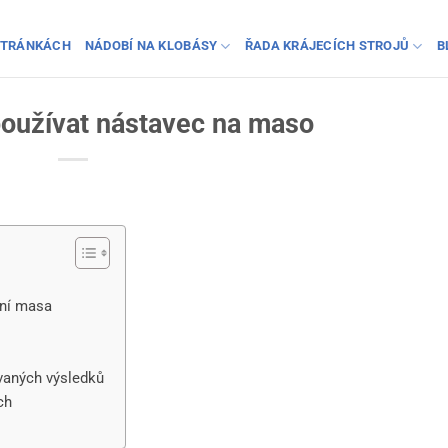
STRÁNKÁCH
NÁDOBÍ NA KLOBÁSY
ŘADA KRÁJECÍCH STROJŮ
B
používat nástavec na maso
ění masa
ovaných výsledků
ch