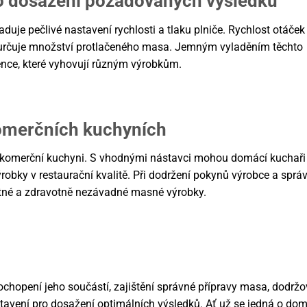
pro dosažení požadovaných výsledků
je pečlivé nastavení rychlosti a tlaku plniče. Rychlost otáček 
ak určuje množství protlačeného masa. Jemným vyladěním těchto
ence, které vyhovují různým výrobkům.
omerčních kuchyních
v komerční kuchyni. S vhodnými nástavci mohou domácí kuchaři
robky v restaurační kvalitě. Při dodržení pokynů výrobce a sprá
tné a zdravotně nezávadné masné výrobky.
hopení jeho součástí, zajištění správné přípravy masa, dodržo
tavení pro dosažení optimálních výsledků. Ať už se jedná o do