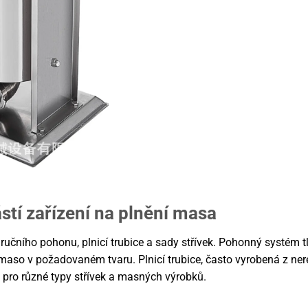
stí zařízení na plnění masa
učního pohonu, plnicí trubice a sady střívek. Pohonný systém t
 maso v požadovaném tvaru. Plnicí trubice, často vyrobená z ne
 pro různé typy střívek a masných výrobků.