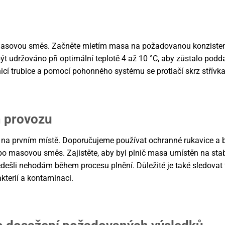
t masovou směs. Začněte mletím masa na požadovanou konzisten
být udržováno při optimální teplotě 4 až 10 °C, aby zůstalo podd
nicí trubice a pomocí pohonného systému se protlačí skrz střívka
 provozu
 na prvním místě. Doporučujeme používat ochranné rukavice a b
bo masovou směs. Zajistěte, aby byl plnič masa umístěn na sta
edešli nehodám během procesu plnění. Důležité je také sledovat 
kterií a kontaminaci.