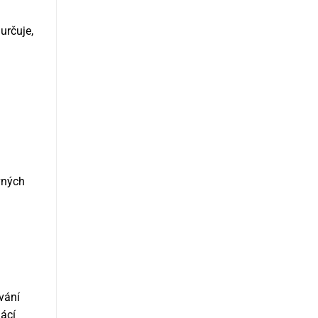
určuje,
vných
vání
mácí