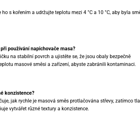
ho s kořením a udržujte teplotu mezi 4 °C a 10 °C, aby byla sm
t při používání napichovače masa?
ičku na stabilní povrch a ujistěte se, že jsou obaly bezpečně
e teplotu masové směsi a zařízení, abyste zabránili kontaminaci.
né konzistence?
rčuje, jak rychle je masová směs protlačována střevy, zatímco tl
e vytvářet různé textury a konzistence.