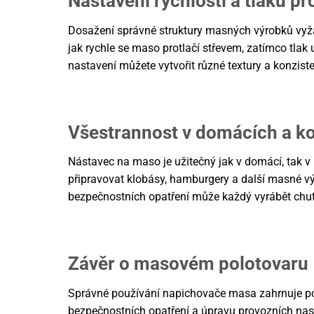
Nastavení rychlosti a tlaku 
Dosažení správné struktury masných výrobků vyžadu
jak rychle se maso protlačí střevem, zatímco tl
nastavení můžete vytvořit různé textury a konzist
Všestrannost v domácích a k
Nástavec na maso je užitečný jak v domácí, tak 
připravovat klobásy, hamburgery a další masné vý
bezpečnostních opatření může každý vyrábět chu
Závěr o masovém polotovaru
Správné používání napichovače masa zahrnuje poc
bezpečnostních opatření a úpravu provozních nas