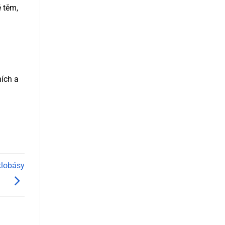
 těm,
ích a
klobásy