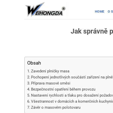
Přeskočit
na
HOME
O 
obsah
Jak správně 
Obsah
Zavedení plničky masa
Pochopení jednotlivých součástí zařízení na pln
Příprava masové směsi
Bezpečnostní opatření během provozu
Nastavení rychlosti a tlaku pro dosažení požad
Všestrannost v domácích a komerčních kuchyní
Závěr o masovém polotovaru