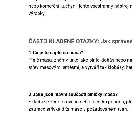
nebo komerční kuchyni, tento všestranný nástroj
výrobky.
ČASTO KLADENÉ OTÁZKY: Jak správně 
1.Co je to náplň do masa?
Plnič masa, známý také jako plnič klobás nebo nás
střev masovými směsmi, a vytváří tak klobásy, h
2.Jaké jsou hlavní součásti plničky masa?
Skládá se z motorového nebo ručního pohonu, plnic
zatímco střívka drží maso v požadovaném tvaru.