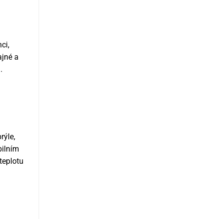
ci,
ajné a
.
rýle,
bilním
teplotu