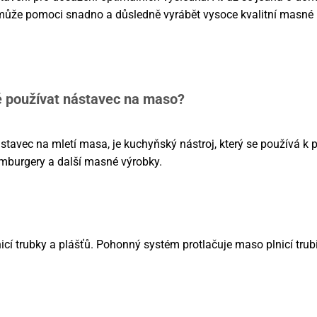
 může pomoci snadno a důsledně vyrábět vysoce kvalitní masné
používat nástavec na maso?
tavec na mletí masa, je kuchyňský nástroj, který se používá k p
amburgery a další masné výrobky.
í trubky a plášťů. Pohonný systém protlačuje maso plnicí trubi