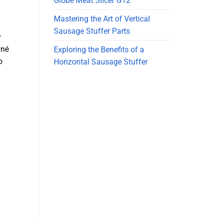
Globe Meat Slicer G12
Mastering the Art of Vertical
Sausage Stuffer Parts
ý
vné
Exploring the Benefits of a
o
Horizontal Sausage Stuffer