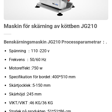
Maskin för skärning av köttben JG210
Benskärningsmaskin JG210 Processparametrar：.
Spänning ：110 -220 v
Frekvens ：50/60 Hz
Motoreffekt :750 w
Specifikation för bordet :400*510 mm
Skärtjocklek :5-150 mm
Skärhöjd :245 mm
VIKT/VIKT :46 KG/36 KG
Storlek på produkten :51*51*86 cm