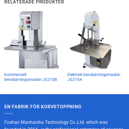
RELATERADE PRODUKTER
Kommersiell
Elektrisk benskärningsmaskin
benskärningsmaskin JG210B
JG210A
EN FABRIK FÖR KORVSTOPPNING
Foshan Manhaisha Technology Co.,Ltd. which was