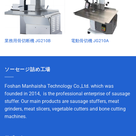
業務用骨切断機 JG210B
電動骨切機 JG210A
ソーセージ詰め工場
Foshan Manhaisha Technology Co.,Ltd. which was
founded in 2014, is the professional enterprise of sausage
stuffer. Our main products are sausage stuffers, meat
grinders, meat slicers, vegetable cutters and bone cutting
machines.