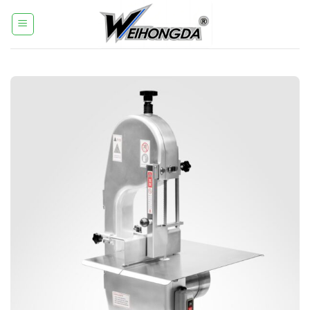
コ
ン
テ
ン
ツ
へ
ス
キ
ッ
プ