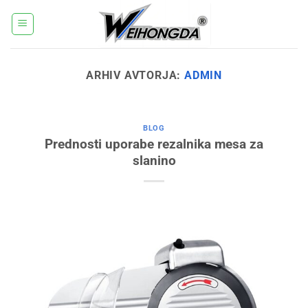
Skoči
na
vsebino
ARHIV AVTORJA:
ADMIN
BLOG
Prednosti uporabe rezalnika mesa za
slanino