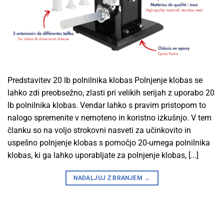
Predstavitev 20 lb polnilnika klobas Polnjenje klobas se
lahko zdi preobsežno, zlasti pri velikih serijah z uporabo 20
lb polnilnika klobas. Vendar lahko s pravim pristopom to
nalogo spremenite v nemoteno in koristno izkušnjo. V tem
članku so na voljo strokovni nasveti za učinkovito in
uspešno polnjenje klobas s pomočjo 20-urnega polnilnika
klobas, ki ga lahko uporabljate za polnjenje klobas, [...]
NADALJUJ Z BRANJEM
→