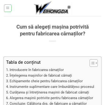
Salt
la
conținut
Cum să alegeți mașina potrivită
pentru fabricarea cârnaților?
Tabla de conținut
Introducere în fabricarea cârnaților
Înțelegerea mașinilor de fabricat cârnați
Echipamente cheie pentru fabricarea cârnaților
Instrumente suplimentare care îmbunătățesc procesul
Curățarea și întreținerea mașinii de fabricat cârnați
Alegerea mașinii potrivite pentru fabricarea cârnaților
Concluzie: Călătoria dvs. de fabricare a cârnaților