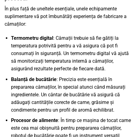
În plus față de uneltele esențiale, unele echipamente
suplimentare vă pot îmbunătăți experiența de fabricare a
cârnaților:
Termometru digital
: Cârnații trebuie să fie gătiți la
temperatura potrivită pentru a vă asigura că pot fi
consumați în siguranță. Un termometru digital vă ajută
să monitorizați temperatura internă a cârnaților,
asigurând rezultate perfecte de fiecare dată.
Balanță de bucătărie
: Precizia este esențială în
prepararea cârnaților, în special atunci când măsurați
ingredientele. Un cântar de bucătărie vă asigură că
adăugați cantitățile corecte de carne, grăsime și
condimente pentru un profil de aromă echilibrat.
Procesor de alimente
: În timp ce mașina de tocat carne
este cea mai obișnuită pentru prepararea cârnaților,
robotul de bucătărie poate fi un instrument versatil