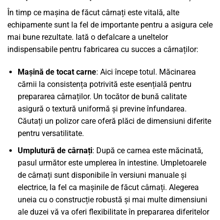
În timp ce mașina de făcut cârnați este vitală, alte
echipamente sunt la fel de importante pentru a asigura cele
mai bune rezultate. Iată o defalcare a uneltelor
indispensabile pentru fabricarea cu succes a cârnaților:
Mașină de tocat carne
: Aici începe totul. Măcinarea
cărnii la consistența potrivită este esențială pentru
prepararea cârnaților. Un tocător de bună calitate
asigură o textură uniformă și previne înfundarea.
Căutați un polizor care oferă plăci de dimensiuni diferite
pentru versatilitate.
Umplutură de cârnați
: După ce carnea este măcinată,
pasul următor este umplerea în intestine. Umpletoarele
de cârnați sunt disponibile în versiuni manuale și
electrice, la fel ca mașinile de făcut cârnați. Alegerea
uneia cu o construcție robustă și mai multe dimensiuni
ale duzei vă va oferi flexibilitate în prepararea diferitelor