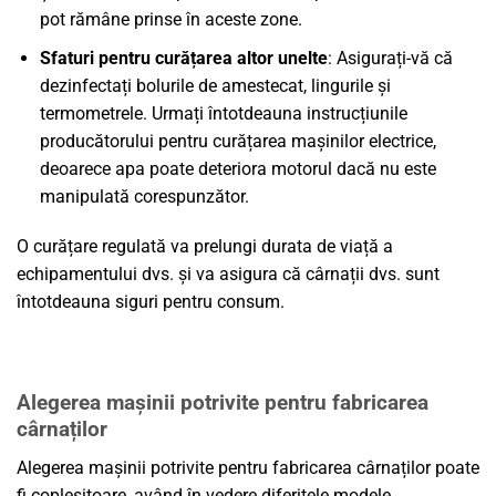
pot rămâne prinse în aceste zone.
Sfaturi pentru curățarea altor unelte
: Asigurați-vă că
dezinfectați bolurile de amestecat, lingurile și
termometrele. Urmați întotdeauna instrucțiunile
producătorului pentru curățarea mașinilor electrice,
deoarece apa poate deteriora motorul dacă nu este
manipulată corespunzător.
O curățare regulată va prelungi durata de viață a
echipamentului dvs. și va asigura că cârnații dvs. sunt
întotdeauna siguri pentru consum.
Alegerea mașinii potrivite pentru fabricarea
cârnaților
Alegerea mașinii potrivite pentru fabricarea cârnaților poate
fi copleșitoare, având în vedere diferitele modele