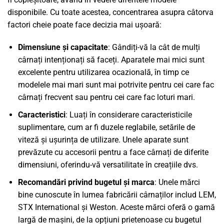
disponibile. Cu toate acestea, concentrarea asupra câtorva
factori cheie poate face decizia mai ușoară:
Dimensiune și capacitate
: Gândiți-vă la cât de mulți
cârnați intenționați să faceți. Aparatele mai mici sunt
excelente pentru utilizarea ocazională, în timp ce
modelele mai mari sunt mai potrivite pentru cei care fac
cârnați frecvent sau pentru cei care fac loturi mari.
Caracteristici
: Luați în considerare caracteristicile
suplimentare, cum ar fi duzele reglabile, setările de
viteză și ușurința de utilizare. Unele aparate sunt
prevăzute cu accesorii pentru a face cârnați de diferite
dimensiuni, oferindu-vă versatilitate în creațiile dvs.
Recomandări privind bugetul și marca
: Unele mărci
bine cunoscute în lumea fabricării cârnaților includ LEM,
STX International și Weston. Aceste mărci oferă o gamă
largă de mașini, de la opțiuni prietenoase cu bugetul