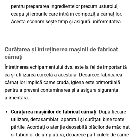
pentru prepararea ingredientelor precum usturoiul,
ceapa și ierburile care intră în compoziția cârnaților.
Acesta economisește timp și asigură uniformitatea.
Curățarea și întreținerea mașinii de fabricat
cârnați
Întreținerea echipamentului dvs. este la fel de importantă
ca și utilizarea corectă a acestuia. Deoarece fabricarea
cârnaților implică carne crudă, igiena este primordială
pentru a preveni contaminarea și a asigura siguranța
alimentară.
Curățarea mașinilor de fabricat cârnați
: După fiecare
utilizare, dezasamblați aparatul și curățați bine toate
părțile. Acordați o atenție deosebită plăcilor de măcinat
și tuburilor de umplutură, deoarece particulele de carne