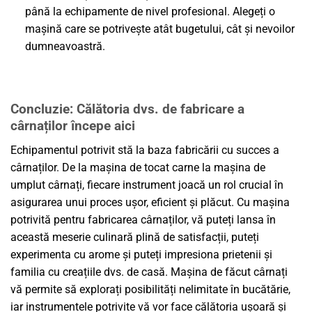
până la echipamente de nivel profesional. Alegeți o
mașină care se potrivește atât bugetului, cât și nevoilor
dumneavoastră.
Concluzie: Călătoria dvs. de fabricare a
cârnaților începe aici
Echipamentul potrivit stă la baza fabricării cu succes a
cârnaților. De la mașina de tocat carne la mașina de
umplut cârnați, fiecare instrument joacă un rol crucial în
asigurarea unui proces ușor, eficient și plăcut. Cu mașina
potrivită pentru fabricarea cârnaților, vă puteți lansa în
această meserie culinară plină de satisfacții, puteți
experimenta cu arome și puteți impresiona prietenii și
familia cu creațiile dvs. de casă. Mașina de făcut cârnați
vă permite să explorați posibilități nelimitate în bucătărie,
iar instrumentele potrivite vă vor face călătoria ușoară și