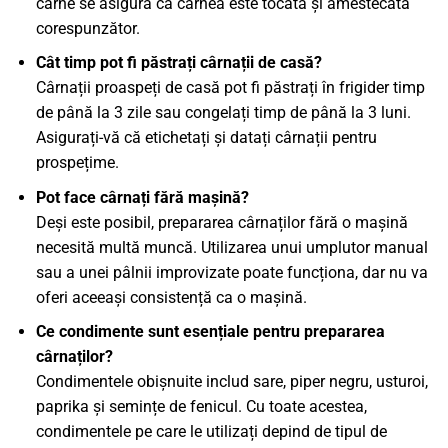
carne se asigură că carnea este tocată și amestecată
corespunzător.
Cât timp pot fi păstrați cârnații de casă?
Cârnații proaspeți de casă pot fi păstrați în frigider timp
de până la 3 zile sau congelați timp de până la 3 luni.
Asigurați-vă că etichetați și datați cârnații pentru
prospețime.
Pot face cârnați fără mașină?
Deși este posibil, prepararea cârnaților fără o mașină
necesită multă muncă. Utilizarea unui umplutor manual
sau a unei pâlnii improvizate poate funcționa, dar nu va
oferi aceeași consistență ca o mașină.
Ce condimente sunt esențiale pentru prepararea
cârnaților?
Condimentele obișnuite includ sare, piper negru, usturoi,
paprika și semințe de fenicul. Cu toate acestea,
condimentele pe care le utilizați depind de tipul de