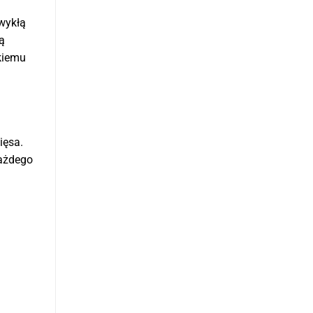
zwykłą
ą
kiemu
ięsa.
każdego