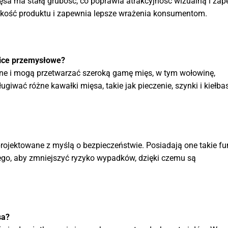
ięsa ma stałą grubość, co poprawia atrakcyjność wizualną i za
akość produktu i zapewnia lepsze wrażenia konsumentom.
nice przemysłowe?
ne i mogą przetwarzać szeroką gamę mięs, w tym wołowinę,
giwać różne kawałki mięsa, takie jak pieczenie, szynki i kiełbas
rojektowane z myślą o bezpieczeństwie. Posiadają one takie fu
nego, aby zmniejszyć ryzyko wypadków, dzięki czemu są
sa?