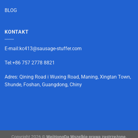
BLOG
KONTAKT
E-mail:
kc413@sausage-stuffer.com
Tel:+86 757 2778 8821
Adres: Qining Road i Wuxing Road, Maning, Xingtan Town,
Shunde, Foshan, Guangdong, Chiny
Copyright 2026 ©
WeiHongDa Wszelkie prawa zastrzeżone.