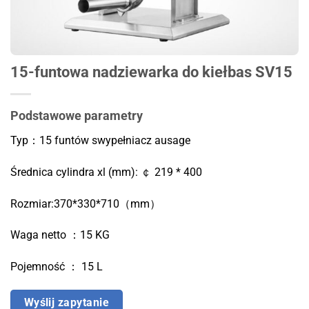
15-funtowa nadziewarka do kiełbas SV15
Podstawowe parametry
Typ：15 funtów
s
wypełniacz ausage
Średnica cylindra xl (mm): ￠ 219 * 400
Rozmiar:370*330*710（mm）
Waga netto ：15 KG
Pojemność ： 15 L
Wyślij zapytanie