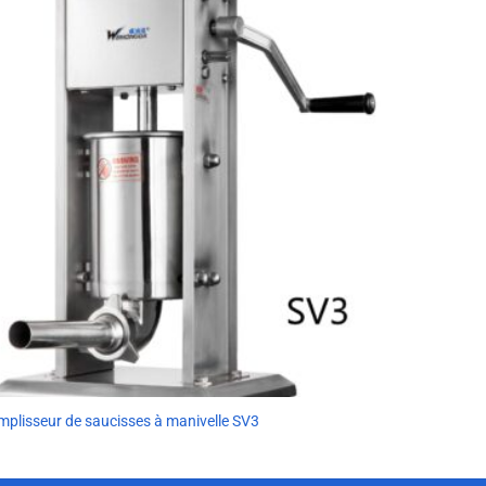
Remplisseur
mplisseur de saucisses à manivelle SV3