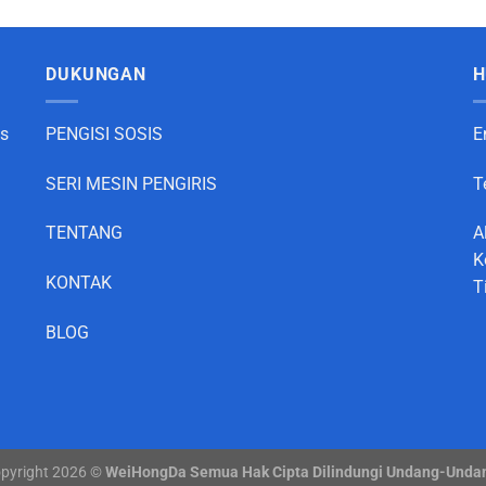
DUKUNGAN
H
as
PENGISI SOSIS
E
SERI MESIN PENGIRIS
T
TENTANG
A
K
KONTAK
T
BLOG
pyright 2026 ©
WeiHongDa Semua Hak Cipta Dilindungi Undang-Unda