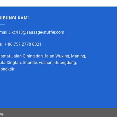
UBUNGI KAMI
mail：
kc413@sausage-stuffer.com
el: + 86 757 2778 8821
lamat Jalan Qining dan Jalan Wuxing, Maning,
ota Xingtan, Shunde, Foshan, Guangdong,
iongkok
ng.