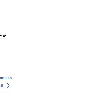
ntuk
han dan
nsi