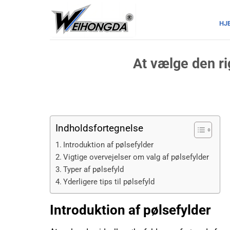
Fortsæt
til
HJ
indhold
At vælge den rig
Indholdsfortegnelse
Introduktion af pølsefylder
Vigtige overvejelser om valg af pølsefylder
Typer af pølsefyld
Yderligere tips til pølsefyld
Introduktion af pølsefylder