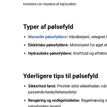
investere i en maskine af høj kvalitet.
Typer af pølsefyld
Manuelle pølsefyldere
:
Håndbetjent, velegnet 
Elektriske pølsefyldere:
Motoriseret for øget ef
Hydrauliske pølsefyldere:
Kraftfuld og effektiv
Yderligere tips til pølsefyld
Sikkerhed først:
Prioritér altid sikkerheden, nå
passende beskyttelsesudstyr.
Rengøring og vedligeholdelse:
Regelmæssig ren
pølsefylders levetid.