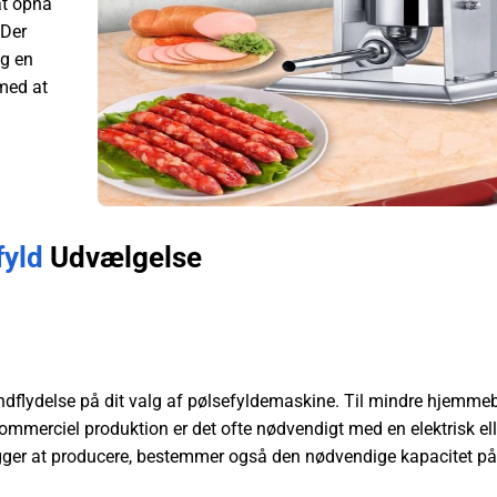
at opnå
 Der
og en
 med at
fyld
Udvælgelse
 indflydelse på dit valg af pølsefyldemaskine. Til mindre hjemme
ommerciel produktion er det ofte nødvendigt med en elektrisk ell
ger at producere, bestemmer også den nødvendige kapacitet på