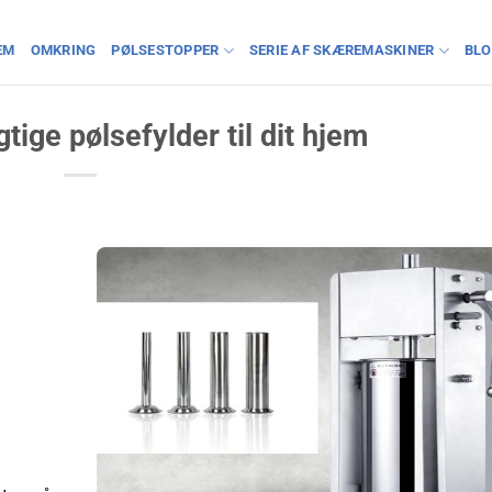
EM
OMKRING
PØLSESTOPPER
SERIE AF SKÆREMASKINER
BL
tige pølsefylder til dit hjem