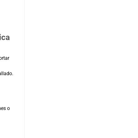
ica
ortar
allado.
nes o