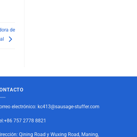
dora de
ial
ONTACTO
orreo electrónico:
kc413@sausage-stuffer.com
el:+86 757 2778 8821
irección: Qining Road y Wuxing Road, Maning,