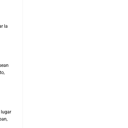
r la
 sean
to,
 lugar
pan,