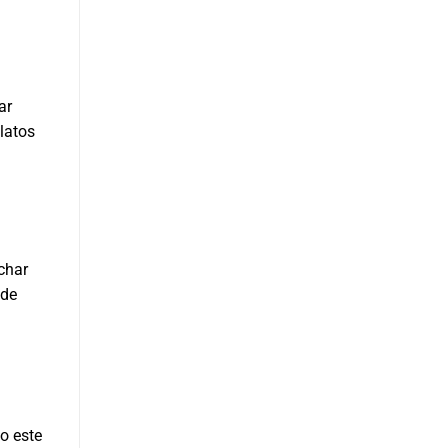
ar
latos
char
 de
o este