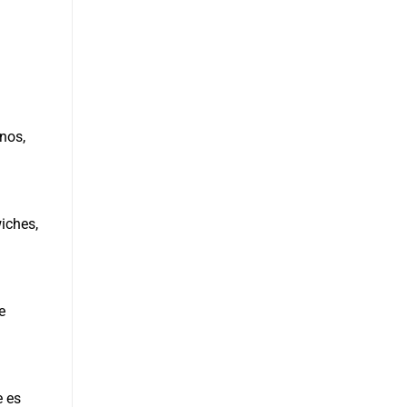
nos,
iches,
e
e es