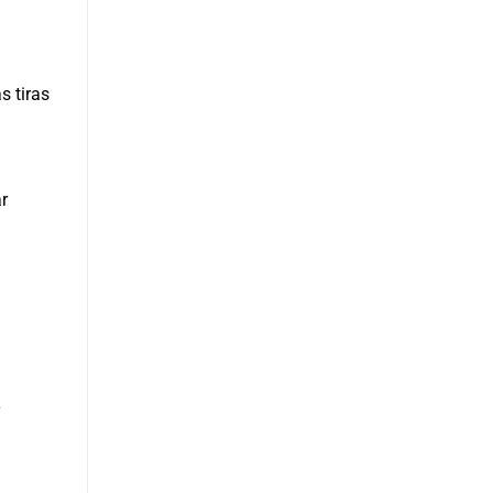
s tiras
r
y