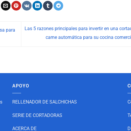
Las 5 razones principales para invertir en una corta
asa para
carne automática para su cocina comerc
APOYO
C
as
RELLENADOR DE SALCHICHAS
C
SERIE DE CORTADORAS
T
ACERCA DE
D