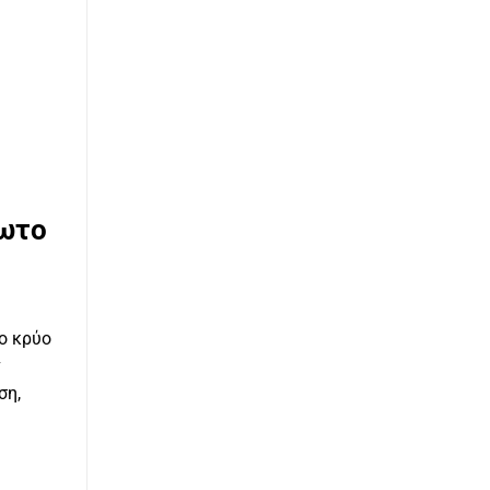
δωτο
ο κρύο
ν
ση,