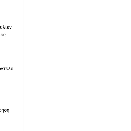
ουλιέν
κες.
οντέλα
φηση