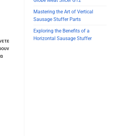
Globe Meat Slicer G12
Mastering the Art of Vertical
Sausage Stuffer Parts
Exploring the Benefits of a
Horizontal Sausage Stuffer
νετε
ρουν
τα