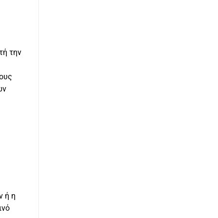
τή την
τους
ων
ν ή η
ινό