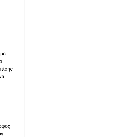
 με
α
επίσης
να
ορφος
ών