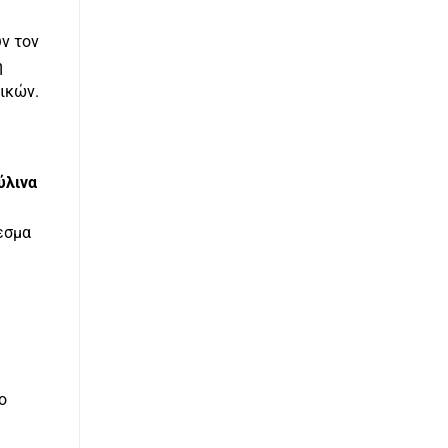
υν τον
ή
ικών.
ύλινα
λεσμα
ο