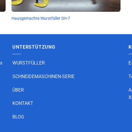
Hausgemachte Wurstfüller SH-7
UNTERSTÜTZUNG
K
as
WURSTFÜLLER
E
SCHNEIDEMASCHINEN-SERIE
T
ÜBER
A
X
KONTAKT
BLOG