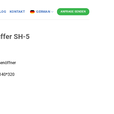
LOG
KONTAKT
GERMAN
ANFRAGE SENDEN
ffer SH-5
enöffner
 140*320
）