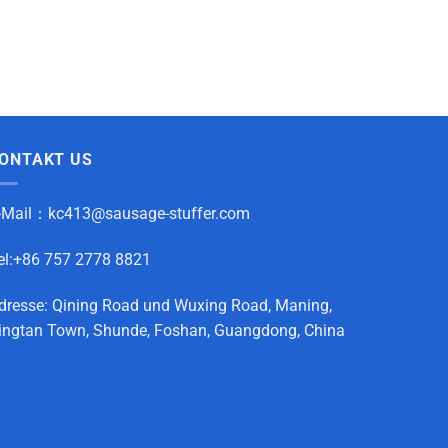
ONTAKT US
-Mail：
kc413@sausage-stuffer.com
el:+86 757 2778 8821
dresse: Qining Road und Wuxing Road, Maning,
ingtan Town, Shunde, Foshan, Guangdong, China