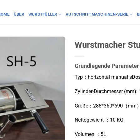
HOME
ÜBER
WURSTFÜLLER
AUFSCHNITTMASCHINEN-SERIE
B
Wurstmacher Stu
Grundlegende Parameter
Typ：horizontal m
anual s
Dos
Zylinder-Durchmesser (mm):
Größe：288*360*690（mm
Nettogewicht ：10 KG
Volumen ：5L