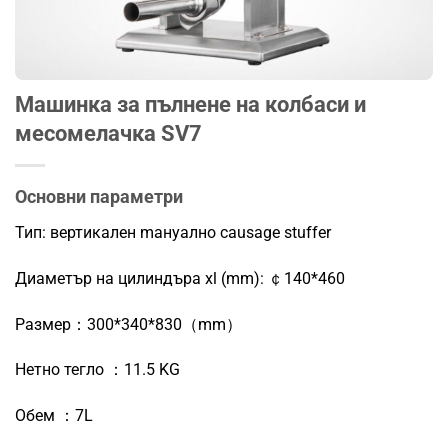
Машинка за пълнене на колбаси и
месомелачка SV7
Основни параметри
Тип: вертикален m
ануално с
ausage stuffer
Диаметър на цилиндъра xl (mm): ￠140*460
Размер：300*340*830（mm）
Нетно тегло ：11.5 KG
Обем ：7L