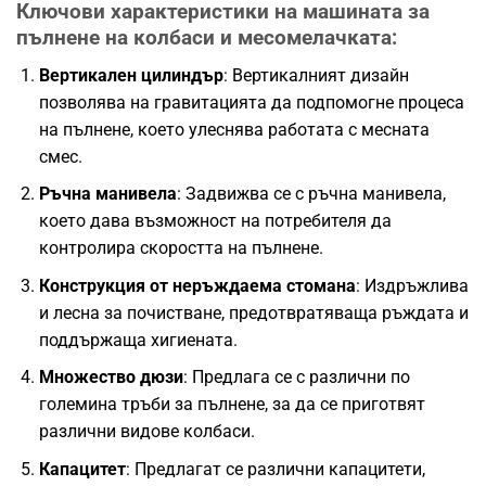
Ключови характеристики на машината за
пълнене на колбаси и месомелачката
:
Вертикален цилиндър
: Вертикалният дизайн
позволява на гравитацията да подпомогне процеса
на пълнене, което улеснява работата с месната
смес.
Ръчна манивела
: Задвижва се с ръчна манивела,
което дава възможност на потребителя да
контролира скоростта на пълнене.
Конструкция от неръждаема стомана
: Издръжлива
и лесна за почистване, предотвратяваща ръждата и
поддържаща хигиената.
Множество дюзи
: Предлага се с различни по
големина тръби за пълнене, за да се приготвят
различни видове колбаси.
Капацитет
: Предлагат се различни капацитети,