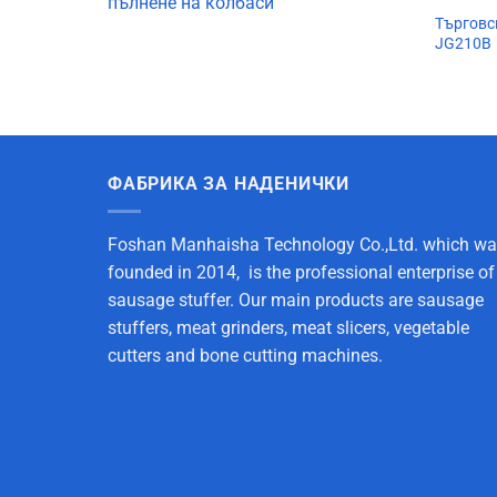
пълнене на колбаси
Търговс
JG210B
ФАБРИКА ЗА НАДЕНИЧКИ
Foshan Manhaisha Technology Co.,Ltd. which w
founded in 2014, is the professional enterprise of
sausage stuffer. Our main products are sausage
stuffers, meat grinders, meat slicers, vegetable
cutters and bone cutting machines.