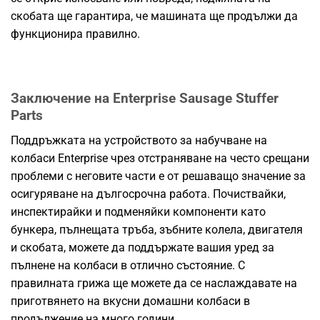
скобата ще гарантира, че машината ще продължи да
функционира правилно.
Заключение на Enterprise Sausage Stuffer
Parts
Поддръжката на устройството за набучване на
колбаси Enterprise чрез отстраняване на често срещани
проблеми с неговите части е от решаващо значение за
осигуряване на дългосрочна работа. Почиствайки,
инспектирайки и подменяйки компоненти като
бункера, пълнещата тръба, зъбните колела, двигателя
и скобата, можете да поддържате вашия уред за
пълнене на колбаси в отлично състояние. С
правилната грижа ще можете да се наслаждавате на
приготвянето на вкусни домашни колбаси в
продължение на много години.