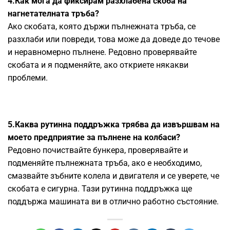
4.Как мога да фиксирам разхлабена скоба на
нагнетателната тръба?
Ако скобата, която държи пълнежната тръба, се
разхлаби или повреди, това може да доведе до течове
и неравномерно пълнене. Редовно проверявайте
скобата и я подменяйте, ако откриете някакви
проблеми.
5.Каква рутинна поддръжка трябва да извършвам на
моето предприятие за пълнене на колбаси?
Редовно почиствайте бункера, проверявайте и
подменяйте пълнежната тръба, ако е необходимо,
смазвайте зъбните колела и двигателя и се уверете, че
скобата е сигурна. Тази рутинна поддръжка ще
поддържа машината ви в отлично работно състояние.