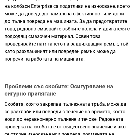
на колбаси Enterprise са податливи на износване, което
може да доведе до намалена ефективност или дори
до пълна повреда на машината. За да предотвратите
това, редовно смазвайте зъбните колела и двигателя с
подходящ смазочен материал. Освен това
проверявайте натягането на задвижващия ремък, тъй
като разхлабеният или повреден ремък може да
попречи на работата на машината.
Проблеми със скобите: Осигуряване на
сигурно прилягане
Скобата, която закрепва пълнежната тръба, може да
се разхлаби или повреди с течение на времето, което
води до неравномерно пълнене и течове. Редовната
проверка на скобата е от съществено значение и ако
се открие износване или повреда, подмяната на