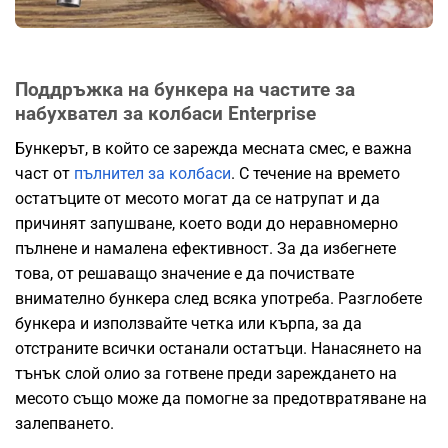
Поддръжка на бункера на частите за
набухвател за колбаси Enterprise
Бункерът, в който се зарежда месната смес, е важна
част от
пълнител за колбаси
. С течение на времето
остатъците от месото могат да се натрупат и да
причинят запушване, което води до неравномерно
пълнене и намалена ефективност. За да избегнете
това, от решаващо значение е да почиствате
внимателно бункера след всяка употреба. Разглобете
бункера и използвайте четка или кърпа, за да
отстраните всички останали остатъци. Нанасянето на
тънък слой олио за готвене преди зареждането на
месото също може да помогне за предотвратяване на
залепването.