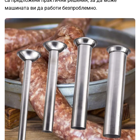
са предложени практични решения, за да може
машината ви да работи безпроблемно.