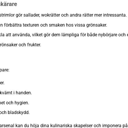
skärare
trimlor gör sallader, wokrätter och andra rätter mer intressanta.
n förbättra texturen och smaken hos vissa grönsaker.
nkla att använda, vilket gör dem lämpliga för både nybörjare och 
önsaker och frukter.
pare:
er.
ekvämt i handen.
rhet och hygien.
 och bladskydd.
arsenal kan du höja dina kulinariska skapelser och imponera på