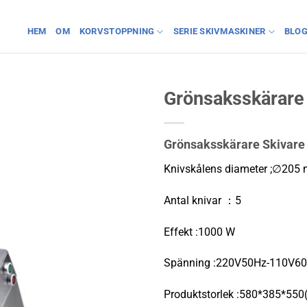
HEM
OM
KORVSTOPPNING
SERIE SKIVMASKINER
BLO
Grönsaksskärare
Grönsaksskärare Skivare
Knivskålens diameter ;∅205
Antal knivar ：5
Effekt :1000 W
Spänning :220V50Hz-110V6
Produktstorlek :580*385*55