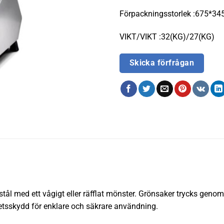
Förpackningsstorlek :675*3
VIKT/VIKT :32(KG)/27(KG)
Skicka förfrågan
tt stål med ett vågigt eller räfflat mönster. Grönsaker trycks geno
hetsskydd för enklare och säkrare användning.