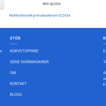
Multifunktionell grönsaksskärare QC205A
STÖD
K
as
KORVSTOPPARE
E
SERIE SKÄRMASKINER
T
OM
A
o
KONTAKT
F
BLOGG