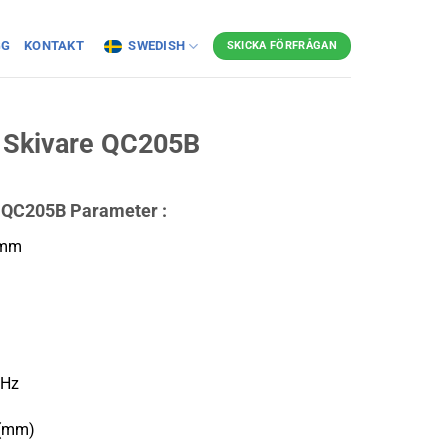
GG
KONTAKT
SWEDISH
SKICKA FÖRFRÅGAN
 Skivare QC205B
 QC205B Parameter :
 mm
0Hz
0(mm)