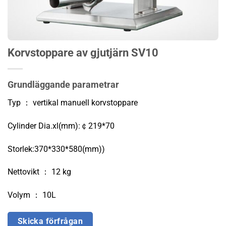
Korvstoppare av gjutjärn SV10
Grundläggande parametrar
Typ ： vertikal manuell korvstoppare
Cylinder Dia.xl(mm):￠219*70
Storlek:370*330*580(mm))
Nettovikt ： 12 kg
Volym ： 10L
Skicka förfrågan