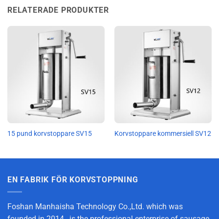
RELATERADE PRODUKTER
15 pund korvstoppare SV15
Korvstoppare kommersiell SV12
EN FABRIK FÖR KORVSTOPPNING
Foshan Manhaisha Technology Co.,Ltd. which was
founded in 2014, is the professional enterprise of sausage