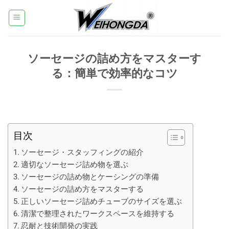
コ
ン
テ
ン
ソーセージの詰め方をマスターす
ツ
へ
る：簡単で効率的なコツ
ス
キ
ッ
プ
目次
ソーセージ・スタッフィングの紹介
適切なソーセージ詰め物を選ぶ
ソーセージの詰め物とケーシングの準備
ソーセージの詰め方をマスターする
正しいソーセージ詰めチューブのサイズを選ぶ
清潔で整理されたワークスペースを維持する
忍耐と技術開発の実践