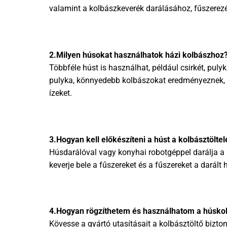
valamint a kolbászkeverék darálásához, fűszerezé
2.Milyen húsokat használhatok házi kolbászhoz
Többféle húst is használhat, például csirkét, pul
pulyka, könnyedebb kolbászokat eredményeznek, m
ízeket.
3.Hogyan kell előkészíteni a húst a kolbásztölte
Húsdarálóval vagy konyhai robotgéppel darálja 
keverje bele a fűszereket és a fűszereket a darált
4.Hogyan rögzíthetem és használhatom a húskol
Kövesse a gyártó utasításait a kolbásztöltő bizt