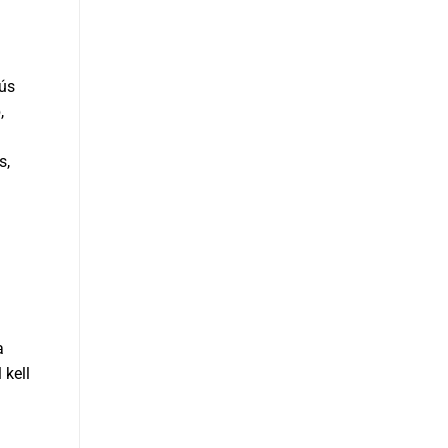
hús
,
s,
a
 kell