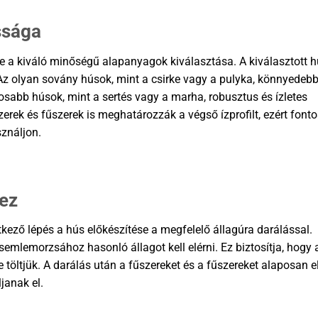
ssága
se a kiváló minőségű alapanyagok kiválasztása. A kiválasztott 
. Az olyan sovány húsok, mint a csirke vagy a pulyka, könnyedebb
sabb húsok, mint a sertés vagy a marha, robusztus és ízletes
erek és fűszerek is meghatározzák a végső ízprofilt, ezért fonto
ználjon.
hez
kező lépés a hús előkészítése a megfelelő állagúra darálással.
emlemorzsához hasonló állagot kell elérni. Ez biztosítja, hogy 
 töltjük. A darálás után a fűszereket és a fűszereket alaposan el
janak el.