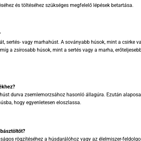
séhez és töltéséhez szükséges megfelelő lépések betartása.
?
ykát, sertés- vagy marhahúst. A soványabb húsok, mint a csirke v
íg a zsírosabb húsok, mint a sertés vagy a marha, erőteljeseb
lékhez?
a húst durva zsemlemorzsához hasonló állagúra. Ezután alapos
 húsba, hogy egyenletesen eloszlassa.
básztöltőt?
onságos rögzítéséhez a húsdarálóhoz vagy az élelmiszer-feldolg