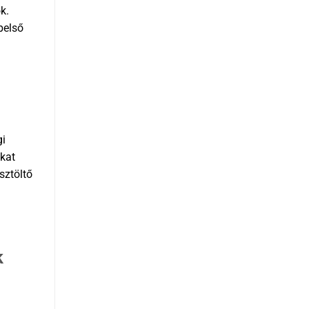
k.
belső
gi
okat
sztöltő
k