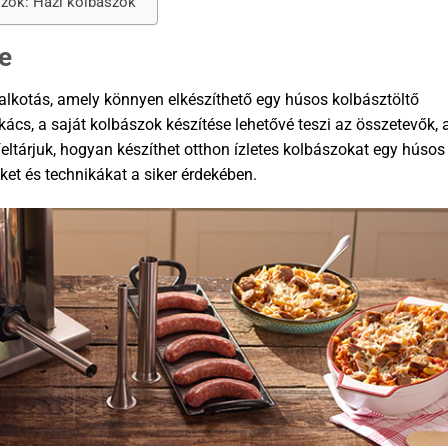
szok: Házi kolbászok
e
s alkotás, amely könnyen elkészíthető egy húsos kolbásztöltő
kács, a saját kolbászok készítése lehetővé teszi az összetevők, 
 feltárjuk, hogyan készíthet otthon ízletes kolbászokat egy húsos
ket és technikákat a siker érdekében.