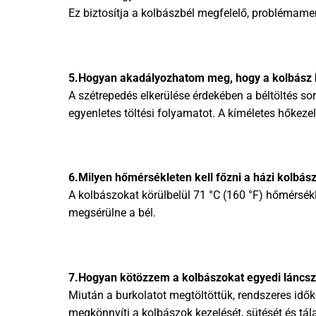
Ez biztosítja a kolbászbél megfelelő, problémamen
5.Hogyan akadályozhatom meg, hogy a kolbász 
A szétrepedés elkerülése érdekében a béltöltés sor
egyenletes töltési folyamatot. A kíméletes hőkeze
6.Milyen hőmérsékleten kell főzni a házi kolbász
A kolbászokat körülbelül 71 °C (160 °F) hőmérsékl
megsérülne a bél.
7.Hogyan kötözzem a kolbászokat egyedi lánc
Miután a burkolatot megtöltöttük, rendszeres idő
megkönnyíti a kolbászok kezelését, sütését és tála