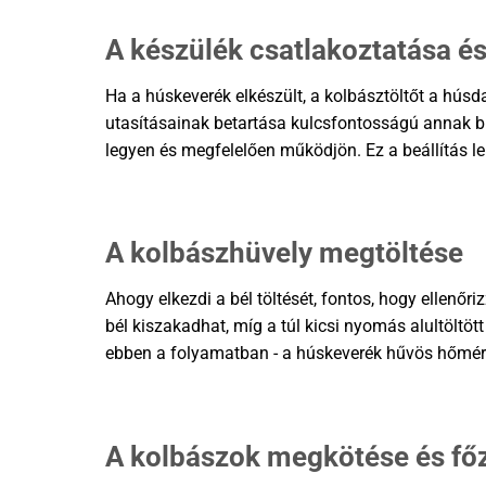
A készülék csatlakoztatása é
Ha a húskeverék elkészült, a kolbásztöltőt a húsd
utasításainak betartása kulcsfontosságú annak b
legyen és megfelelően működjön. Ez a beállítás l
A kolbászhüvely megtöltése
Ahogy elkezdi a bél töltését, fontos, hogy ellenő
bél kiszakadhat, míg a túl kicsi nyomás alultöltö
ebben a folyamatban - a húskeverék hűvös hőmérsé
A kolbászok megkötése és fő