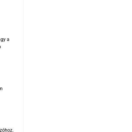
agy a
b
an
ozóhoz.