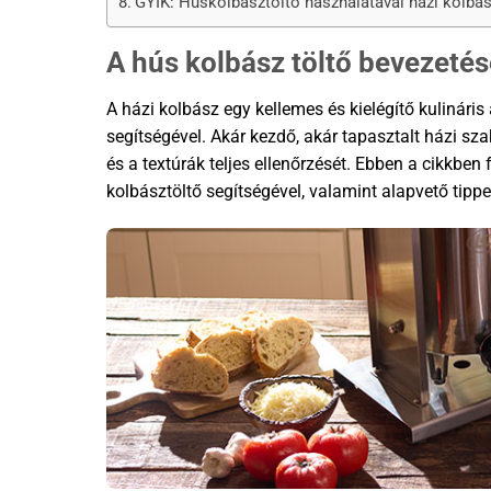
GYIK: Húskolbásztöltő használatával házi kolbá
A hús kolbász töltő bevezetés
A házi kolbász egy kellemes és kielégítő kulinári
segítségével. Akár kezdő, akár tapasztalt házi sza
és a textúrák teljes ellenőrzését. Ebben a cikkben
kolbásztöltő segítségével, valamint alapvető tippe