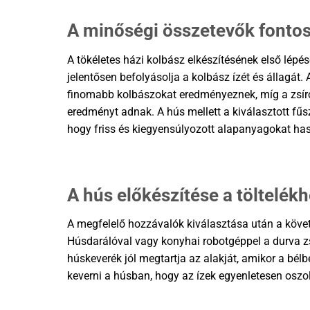
A minőségi összetevők fonto
A tökéletes házi kolbász elkészítésének első lépé
jelentősen befolyásolja a kolbász ízét és állagát
finomabb kolbászokat eredményeznek, míg a zsíro
eredményt adnak. A hús mellett a kiválasztott fűsz
hogy friss és kiegyensúlyozott alapanyagokat has
A hús előkészítése a töltelék
A megfelelő hozzávalók kiválasztása után a követ
Húsdarálóval vagy konyhai robotgéppel a durva zs
húskeverék jól megtartja az alakját, amikor a bélbe
keverni a húsban, hogy az ízek egyenletesen oszol