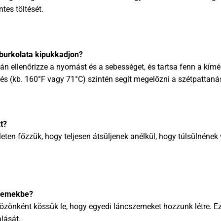
tes töltését.
burkolata kipukkadjon?
án ellenőrizze a nyomást és a sebességet, és tartsa fenn a kímél
lés (kb. 160°F vagy 71°C) szintén segít megelőzni a szétpattanás
t?
eten főzzük, hogy teljesen átsüljenek anélkül, hogy túlsülnének
szemekbe?
közönként kössük le, hogy egyedi láncszemeket hozzunk létre. E
lását.