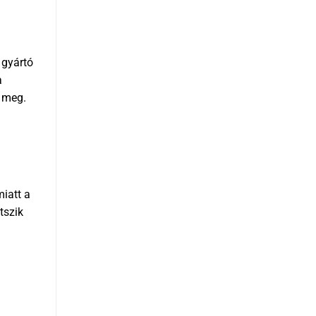
 gyártó
a
e meg.
miatt a
tszik