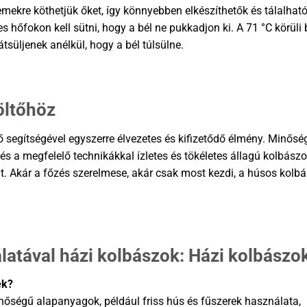
mekre köthetjük őket, így könnyebben elkészíthetők és tálalható
s hőfokon kell sütni, hogy a bél ne pukkadjon ki. A 71 °C körüli 
tsüljenek anélkül, hogy a bél túlsülne.
öltőhöz
 segítségével egyszerre élvezetes és kifizetődő élmény. Minősé
és a megfelelő technikákkal ízletes és tökéletes állagú kolbász
át. Akár a főzés szerelmese, akár csak most kezdi, a húsos kolbá
latával házi kolbászok: Házi kolbászo
ek?
inőségű alapanyagok, például friss hús és fűszerek használata,