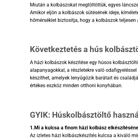
Miután a kolbászokat megtöltöttük, egyes láncsze
Amikor eljön a kolbászok sütésének ideje, kímélete
hőmérséklet biztosítja, hogy a kolbászok teljesen á
Következtetés a hús kolbászt
A házi kolbászok készítése egy húsos kolbásztöltő
alapanyagokkal, a részletekre való odafigyeléssel 
készíthet, amelyek lenyűgözik barátait és családj
értékes eszköz minden otthoni konyhában.
GYIK: Húskolbásztöltő haszná
1.Mi a kulcsa a finom házi kolbász elkészítésén
Az ízletes házi kolbászkészítés kulcsa a kiváló m