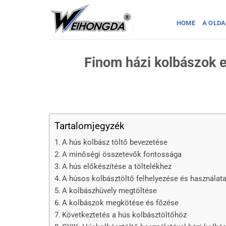
Ugrás
a
HOME
A OLDA
tartalomra
Finom házi kolbászok e
Tartalomjegyzék
A hús kolbász töltő bevezetése
A minőségi összetevők fontossága
A hús előkészítése a töltelékhez
A húsos kolbásztöltő felhelyezése és használat
A kolbászhüvely megtöltése
A kolbászok megkötése és főzése
Következtetés a hús kolbásztöltőhöz