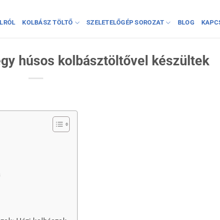
LRÓL
KOLBÁSZ TÖLTŐ
SZELETELŐGÉP SOROZAT
BLOG
KAPC
gy húsos kolbásztöltővel készültek
a