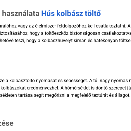
s használata
Hús kolbász töltő
arálóhoz vagy az élelmiszer-feldolgozóhoz kell csatlakoztatni. A
iztosításához, hogy a töltőeszköz biztonságosan csatlakoztatv
ehetővé teszi, hogy a kolbászhüvelyt simán és hatékonyan tölts
rizze a kolbásztöltő nyomását és sebességét. A túl nagy nyomás 
tt kolbászokat eredményezhet. A hőmérséklet is döntő szerepet já
kleten tartása segít megőrizni a megfelelő textúrát és állagot.
zése